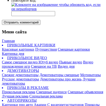
Повторите код:
Отправить комментарий
Меню сайта
Главная
ПРИКОЛЬНЫЕ КАРТИНКИ
Красивые картинки
Путешествия
Смешные картинки
Картинка дня
ПРИКОЛЬНОЕ ВИДЕО
Самое смешное видео
Ютуб видео
Пьяные видео
Видео
прохождение игр
Смешное на ТВ
Видео дня
ДЕМОТИВАТОРЫ
Свежие демотиваторы
Демотиваторы смешные
Мотиваторы
Русские демотиваторы
Демотиваторы про жизнь
Лучшие
демотиваторы
ПРИКОЛЫ В РЕКЛАМЕ
Прикольная реклама
Смешные надписи
Смешные объявления
Лучшая реклама
Социальная реклама
АВТОПРИКОЛЫ
Картинки про авто
Аварии
С видеорегистраторов
Приколы