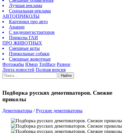
Смешные объявления
Лучшая реклама
Социальная реклама
АВТОПРИКОЛЫ
Картинки про авто
Аварии
С видеорегистраторов
Приколы ГАИ
ПРО ЖИВОТНЫХ
Смешные коты
Прикольные собаки
Смешные животные
Фотожабы
Юмор
Trollface
Разное
Лента новостей
Полная версия
Найти
Подборка русских демотиваторов. Свежие
приколы
Демотиваторы
/
Русские демотиваторы