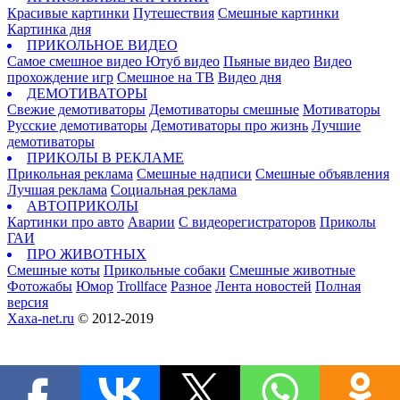
Красивые картинки
Путешествия
Смешные картинки
Картинка дня
ПРИКОЛЬНОЕ ВИДЕО
Самое смешное видео
Ютуб видео
Пьяные видео
Видео
прохождение игр
Смешное на ТВ
Видео дня
ДЕМОТИВАТОРЫ
Свежие демотиваторы
Демотиваторы смешные
Мотиваторы
Русские демотиваторы
Демотиваторы про жизнь
Лучшие
демотиваторы
ПРИКОЛЫ В РЕКЛАМЕ
Прикольная реклама
Смешные надписи
Смешные объявления
Лучшая реклама
Социальная реклама
АВТОПРИКОЛЫ
Картинки про авто
Аварии
С видеорегистраторов
Приколы
ГАИ
ПРО ЖИВОТНЫХ
Смешные коты
Прикольные собаки
Смешные животные
Фотожабы
Юмор
Trollface
Разное
Лента новостей
Полная
версия
Xaxa-net.ru
© 2012-2019