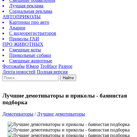
Смешные объявления
Лучшая реклама
Социальная реклама
АВТОПРИКОЛЫ
Картинки про авто
Аварии
С видеорегистраторов
Приколы ГАИ
ПРО ЖИВОТНЫХ
Смешные коты
Прикольные собаки
Смешные животные
Фотожабы
Юмор
Trollface
Разное
Лента новостей
Полная версия
Найти
Лучшие демотиваторы и приколы - баянистая
подборка
Демотиваторы
/
Лучшие демотиваторы