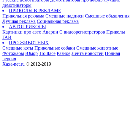
демотиваторы
ПРИКОЛЫ В РЕКЛАМЕ
Прикольная реклама
Смешные надписи
Смешные объявления
Лучшая реклама
Социальная реклама
АВТОПРИКОЛЫ
Картинки про авто
Аварии
С видеорегистраторов
Приколы
ГАИ
ПРО ЖИВОТНЫХ
Смешные коты
Прикольные собаки
Смешные животные
Фотожабы
Юмор
Trollface
Разное
Лента новостей
Полная
версия
Xaxa-net.ru
© 2012-2019