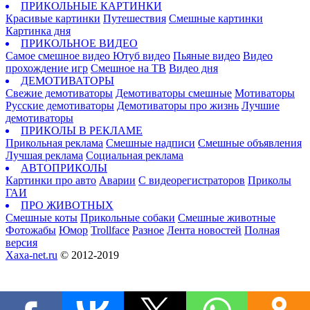
ПРИКОЛЬНЫЕ КАРТИНКИ
Красивые картинки
Путешествия
Смешные картинки
Картинка дня
ПРИКОЛЬНОЕ ВИДЕО
Самое смешное видео
Ютуб видео
Пьяные видео
Видео
прохождение игр
Смешное на ТВ
Видео дня
ДЕМОТИВАТОРЫ
Свежие демотиваторы
Демотиваторы смешные
Мотиваторы
Русские демотиваторы
Демотиваторы про жизнь
Лучшие
демотиваторы
ПРИКОЛЫ В РЕКЛАМЕ
Прикольная реклама
Смешные надписи
Смешные объявления
Лучшая реклама
Социальная реклама
АВТОПРИКОЛЫ
Картинки про авто
Аварии
С видеорегистраторов
Приколы
ГАИ
ПРО ЖИВОТНЫХ
Смешные коты
Прикольные собаки
Смешные животные
Фотожабы
Юмор
Trollface
Разное
Лента новостей
Полная
версия
Xaxa-net.ru
© 2012-2019