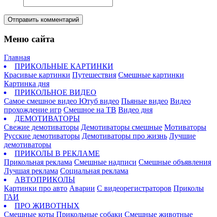
Отправить комментарий
Меню сайта
Главная
ПРИКОЛЬНЫЕ КАРТИНКИ
Красивые картинки
Путешествия
Смешные картинки
Картинка дня
ПРИКОЛЬНОЕ ВИДЕО
Самое смешное видео
Ютуб видео
Пьяные видео
Видео
прохождение игр
Смешное на ТВ
Видео дня
ДЕМОТИВАТОРЫ
Свежие демотиваторы
Демотиваторы смешные
Мотиваторы
Русские демотиваторы
Демотиваторы про жизнь
Лучшие
демотиваторы
ПРИКОЛЫ В РЕКЛАМЕ
Прикольная реклама
Смешные надписи
Смешные объявления
Лучшая реклама
Социальная реклама
АВТОПРИКОЛЫ
Картинки про авто
Аварии
С видеорегистраторов
Приколы
ГАИ
ПРО ЖИВОТНЫХ
Смешные коты
Прикольные собаки
Смешные животные