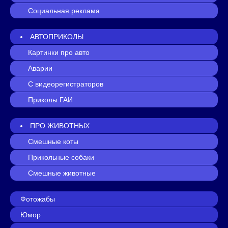
Социальная реклама
АВТОПРИКОЛЫ
Картинки про авто
Аварии
С видеорегистраторов
Приколы ГАИ
ПРО ЖИВОТНЫХ
Смешные коты
Прикольные собаки
Смешные животные
Фотожабы
Юмор