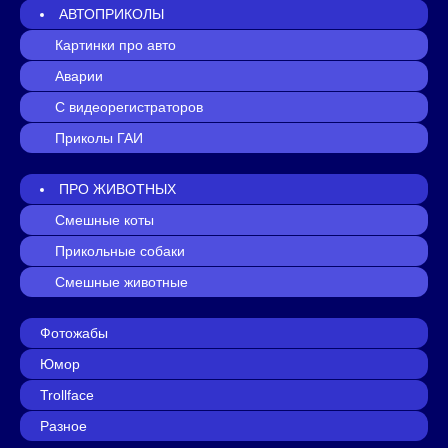
АВТОПРИКОЛЫ
Картинки про авто
Аварии
С видеорегистраторов
Приколы ГАИ
ПРО ЖИВОТНЫХ
Смешные коты
Прикольные собаки
Смешные животные
Фотожабы
Юмор
Trollface
Разное