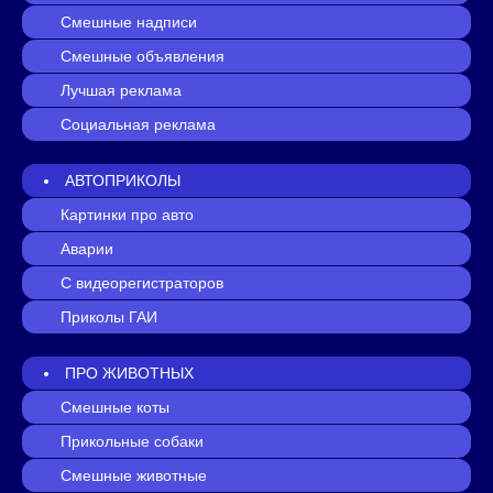
Смешные надписи
Смешные объявления
Лучшая реклама
Социальная реклама
АВТОПРИКОЛЫ
Картинки про авто
Аварии
С видеорегистраторов
Приколы ГАИ
ПРО ЖИВОТНЫХ
Смешные коты
Прикольные собаки
Смешные животные