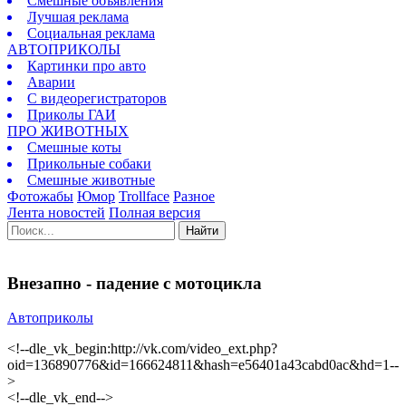
Смешные объявления
Лучшая реклама
Социальная реклама
АВТОПРИКОЛЫ
Картинки про авто
Аварии
С видеорегистраторов
Приколы ГАИ
ПРО ЖИВОТНЫХ
Смешные коты
Прикольные собаки
Смешные животные
Фотожабы
Юмор
Trollface
Разное
Лента новостей
Полная версия
Найти
Внезапно - падение с мотоцикла
Автоприколы
<!--dle_vk_begin:http://vk.com/video_ext.php?
oid=136890776&id=166624811&hash=e56401a43cabd0ac&hd=1--
>
<!--dle_vk_end-->