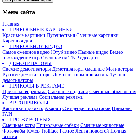
Меню сайта
Главная
ПРИКОЛЬНЫЕ КАРТИНКИ
Красивые картинки
Путешествия
Смешные картинки
Картинка дня
ПРИКОЛЬНОЕ ВИДЕО
Самое смешное видео
Ютуб видео
Пьяные видео
Видео
прохождение игр
Смешное на ТВ
Видео дня
ДЕМОТИВАТОРЫ
Свежие демотиваторы
Демотиваторы смешные
Мотиваторы
Русские демотиваторы
Демотиваторы про жизнь
Лучшие
демотиваторы
ПРИКОЛЫ В РЕКЛАМЕ
Прикольная реклама
Смешные надписи
Смешные объявления
Лучшая реклама
Социальная реклама
АВТОПРИКОЛЫ
Картинки про авто
Аварии
С видеорегистраторов
Приколы
ГАИ
ПРО ЖИВОТНЫХ
Смешные коты
Прикольные собаки
Смешные животные
Фотожабы
Юмор
Trollface
Разное
Лента новостей
Полная
версия